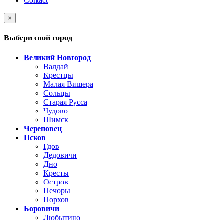
Contact
×
Выбери свой город
Великий Новгород
Валдай
Крестцы
Малая Вишера
Сольцы
Старая Русса
Чудово
Шимск
Череповец
Псков
Гдов
Дедовичи
Дно
Кресты
Остров
Печоры
Порхов
Боровичи
Любытино