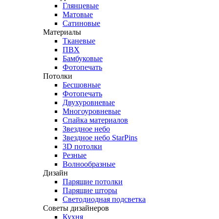
Глянцевые
Матовые
Сатиновые
Материалы
Тканевые
ПВХ
Бамбуковые
Фотопечать
Потолки
Бесшовные
Фотопечать
Двухуровневые
Многоуровневые
Спайка материалов
Звездное небо
Звездное небо StarPins
3D потолки
Резные
Волнообразные
Дизайн
Парящие потолки
Парящие шторы
Светодиодная подсветка
Советы дизайнеров
Кухня