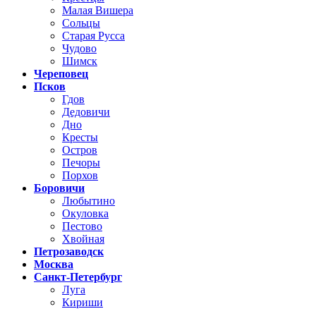
Малая Вишера
Сольцы
Старая Русса
Чудово
Шимск
Череповец
Псков
Гдов
Дедовичи
Дно
Кресты
Остров
Печоры
Порхов
Боровичи
Любытино
Окуловка
Пестово
Хвойная
Петрозаводск
Москва
Санкт-Петербург
Луга
Кириши