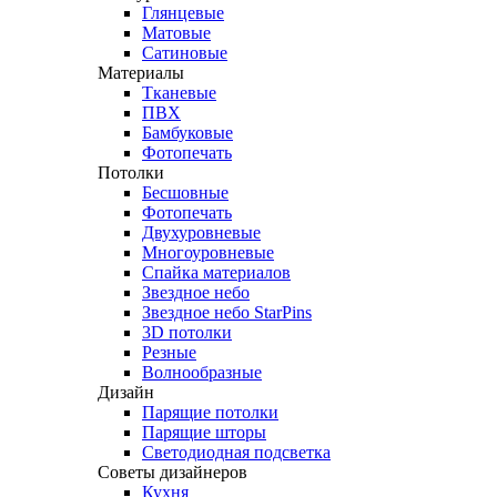
Глянцевые
Матовые
Сатиновые
Материалы
Тканевые
ПВХ
Бамбуковые
Фотопечать
Потолки
Бесшовные
Фотопечать
Двухуровневые
Многоуровневые
Спайка материалов
Звездное небо
Звездное небо StarPins
3D потолки
Резные
Волнообразные
Дизайн
Парящие потолки
Парящие шторы
Светодиодная подсветка
Советы дизайнеров
Кухня