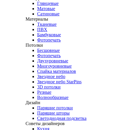
Глянцевые
Матовые
Сатиновые
Материалы
Тканевые
ПВХ
Бамбуковые
Фотопечать
Потолки
Бесшовные
Фотопечать
Двухуровневые
Многоуровневые
Спайка материалов
Звездное небо
Звездное небо StarPins
3D потолки
Резные
Волнообразные
Дизайн
Парящие потолки
Парящие шторы
Светодиодная подсветка
Советы дизайнеров
Кухня