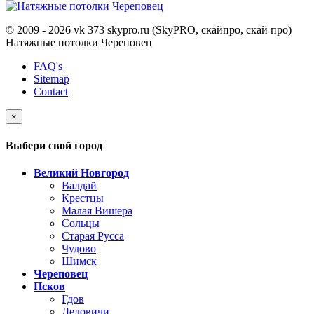
© 2009 - 2026 vk 373 skypro.ru (SkyPRO, скайпро, скай про)
Натяжные потолки Череповец
FAQ's
Sitemap
Contact
×
Выбери свой город
Великий Новгород
Валдай
Крестцы
Малая Вишера
Сольцы
Старая Русса
Чудово
Шимск
Череповец
Псков
Гдов
Дедовичи