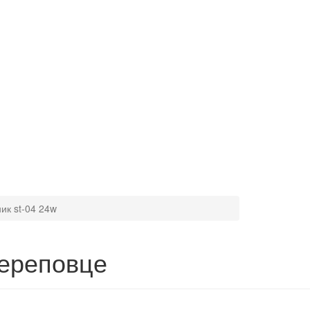
ик st-04 24w
Череповце