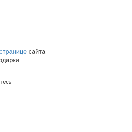
:
 странице
сайта
одарки
тесь