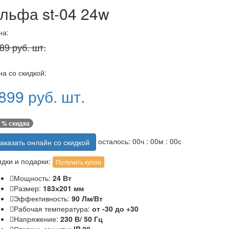
льфа st-04 24w
на:
89 руб. шт.
а со скидкой:
899 руб. шт.
 % скидка
осталось:
00
ч :
00
м :
00
с
аказать онлайн со скидкой
идки и подарки:
Получить купон
Мощность:
24 Вт
Размер:
183х201 мм
Эффективность:
90 Лм/Вт
Рабочая температура:
от -30 до +30
Напряжение:
230 В/ 50 Гц
Степень защиты:
IP 20