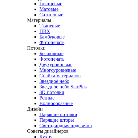
Глянцевые
Матовые
Сатиновые
Материалы
Тканевые
ПВХ
Бамбуковые
Фотопечать
Потолки
Бесшовные
Фотопечать
Двухуровневые
Многоуровневые
Спайка материалов
Звездное небо
Звездное небо StarPins
3D потолки
Резные
Волнообразные
Дизайн
Парящие потолки
Парящие шторы
Светодиодная подсветка
Советы дизайнеров
Кухня