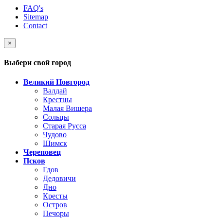
FAQ's
Sitemap
Contact
×
Выбери свой город
Великий Новгород
Валдай
Крестцы
Малая Вишера
Сольцы
Старая Русса
Чудово
Шимск
Череповец
Псков
Гдов
Дедовичи
Дно
Кресты
Остров
Печоры