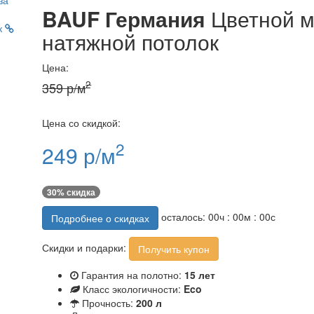
BAUF Германия
Цветной 
к
натяжной потолок
Цена:
2
359 р/м
Цена со скидкой:
2
249 р/м
30% скидка
осталось:
00
ч :
00
м :
00
с
Подробнее о скидках
Скидки и подарки:
Получить купон
Гарантия на полотно:
15 лет
Класс экологичности:
Eco
Прочность:
200 л