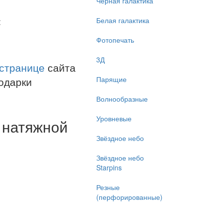
Чёрная галактика
:
Белая галактика
Фотопечать
3Д
 странице
сайта
одарки
Парящие
Волнообразные
Уровневые
 натяжной
Звёздное небо
Звёздное небо
Starpins
Резные
(перфорированные)