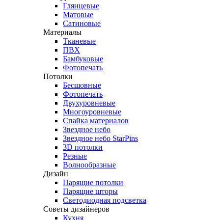
Глянцевые
Матовые
Сатиновые
Материалы
Тканевые
ПВХ
Бамбуковые
Фотопечать
Потолки
Бесшовные
Фотопечать
Двухуровневые
Многоуровневые
Спайка материалов
Звездное небо
Звездное небо StarPins
3D потолки
Резные
Волнообразные
Дизайн
Парящие потолки
Парящие шторы
Светодиодная подсветка
Советы дизайнеров
Кухня