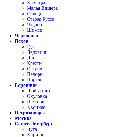
Крестцы
Малая Вишера
Сольцы
Старая Русса
Чудово
Шимск
Череповец
Псков
Гдов
Дедовичи
Дно
Кресты
Остров
Печоры
Порхов
Боровичи
Любытино
Окуловка
Пестово
Хвойная
Петрозаводск
Москва
Санкт-Петербург
Луга
Кириши