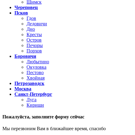
Шимск
Череповец
Псков
Гдов
Дедовичи
Дно
Кресты
Остров
Печоры
Порхов
Боровичи
Любытино
Окуловка
Пестово
Хвойная
Петрозаводск
Москва
Санкт-Петербург
Луга
Кириши
Пожалуйста,
заполните форму сейчас
Мы перезвоним Вам в ближайшее время, спасибо