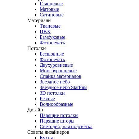
Глянцевые
Матовые
Сатиновые
Материалы
Тканевые
ПВХ
Бамбуковые
Фотопечать
Потолки
Бесшовные
Фотопечать
Двухуровневые
Многоуровневые
Спайка материалов
Звездное небо
Звездное небо StarPins
3D потолки
Резные
Волнообразные
Дизайн
Парящие потолки
Парящие шторы
Светодиодная подсветка
Советы дизайнеров
Кухня