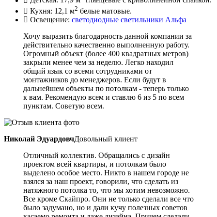
Детская: 17,9 м
глянцевые с криволинейной спайкой.
2
Кухня: 12,1 м
белые матовые.
Освещение:
светодиодные светильники Альфа
Хочу выразить благодарность данной компании за
действительно качественно выполненную работу.
Огромный объект (более 400 квадратных метров)
закрыли менее чем за неделю. Легко находил
общий язык со всеми сотрудниками от
монтажников до менеджеров. Если будут в
дальнейшем объекты по потолкам - теперь только
к вам. Рекомендую всем и ставлю 6 из 5 по всем
пунктам. Советую всем.
Николай Эдуардовч
Довольный клиент
Отличный коллектив. Обращались с дизайн
проектом всей квартиры, и потолкам было
выделено особое место. Никто в нашем городе не
взялся за наш проект, говорили, что сделать из
натяжного потолка то, что мы хотим невозможно.
Все кроме Скайпро. Они не только сделали все что
было задумано, но и дали кучу полезных советов
касаемо ремонта и даже дизайна. Причем сделали