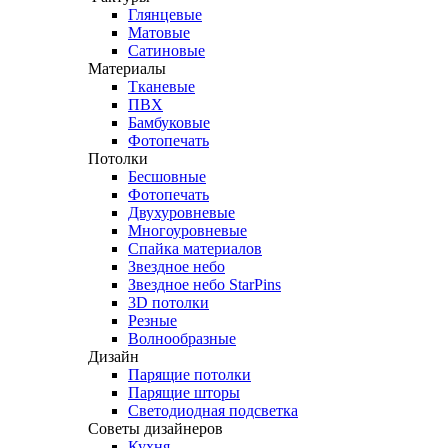
Глянцевые
Матовые
Сатиновые
Материалы
Тканевые
ПВХ
Бамбуковые
Фотопечать
Потолки
Бесшовные
Фотопечать
Двухуровневые
Многоуровневые
Спайка материалов
Звездное небо
Звездное небо StarPins
3D потолки
Резные
Волнообразные
Дизайн
Парящие потолки
Парящие шторы
Светодиодная подсветка
Советы дизайнеров
Кухня