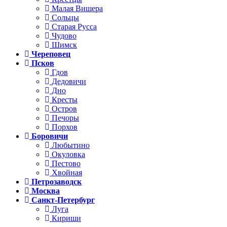
Малая Вишера
Сольцы
Старая Русса
Чудово
Шимск
Череповец
Псков
Гдов
Дедовичи
Дно
Кресты
Остров
Печоры
Порхов
Боровичи
Любытино
Окуловка
Пестово
Хвойная
Петрозаводск
Москва
Санкт-Петербург
Луга
Кириши