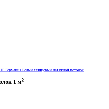
UF Германия
Белый глянцевый натяжной потолок
2
толок
1
м