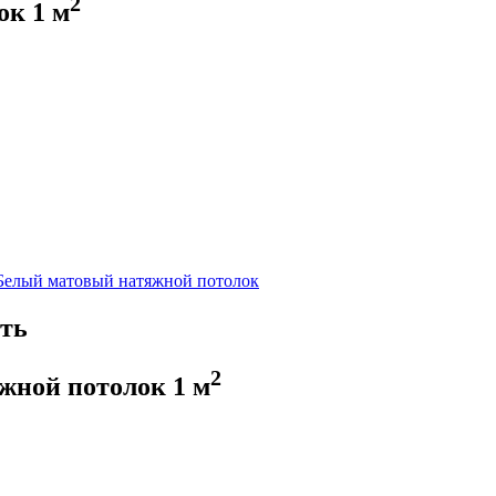
2
лок
1
м
Белый матовый натяжной потолок
ть
2
жной потолок
1
м