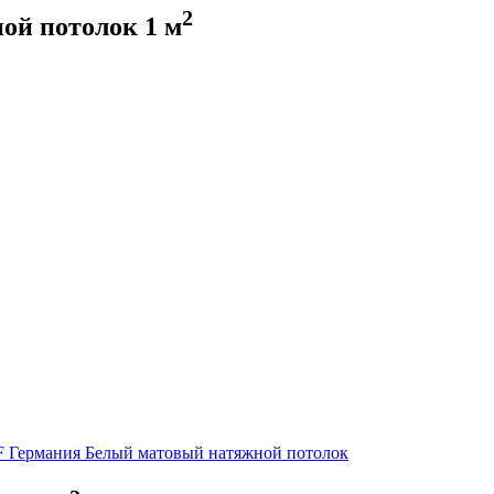
2
ой потолок
1
м
 Германия
Белый матовый натяжной потолок