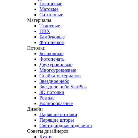
Глянцевые
Матовые
Сатиновые
Материалы
Тканевые
ПВХ
Бамбуковые
Фотопечать
Потолки
Бесшовные
Фотопечать
Двухуровневые
Многоуровневые
Спайка материалов
Звездное небо
Звездное небо StarPins
3D потолки
Резные
Волнообразные
Дизайн
Парящие потолки
Парящие шторы
Светодиодная подсветка
Советы дизайнеров
Кухня