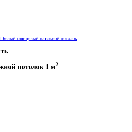
d
Белый глянцевый натяжной потолок
сть
2
жной потолок
1
м