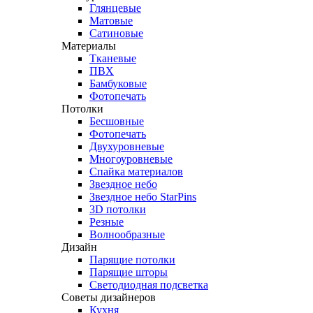
Глянцевые
Матовые
Сатиновые
Материалы
Тканевые
ПВХ
Бамбуковые
Фотопечать
Потолки
Бесшовные
Фотопечать
Двухуровневые
Многоуровневые
Спайка материалов
Звездное небо
Звездное небо StarPins
3D потолки
Резные
Волнообразные
Дизайн
Парящие потолки
Парящие шторы
Светодиодная подсветка
Советы дизайнеров
Кухня