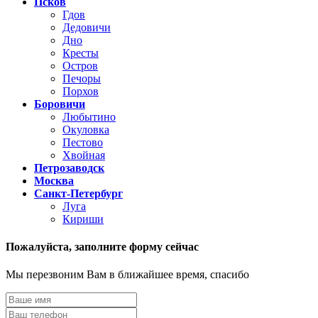
Псков
Гдов
Дедовичи
Дно
Кресты
Остров
Печоры
Порхов
Боровичи
Любытино
Окуловка
Пестово
Хвойная
Петрозаводск
Москва
Санкт-Петербург
Луга
Кириши
Пожалуйста,
заполните форму сейчас
Мы перезвоним Вам в ближайшее время, спасибо