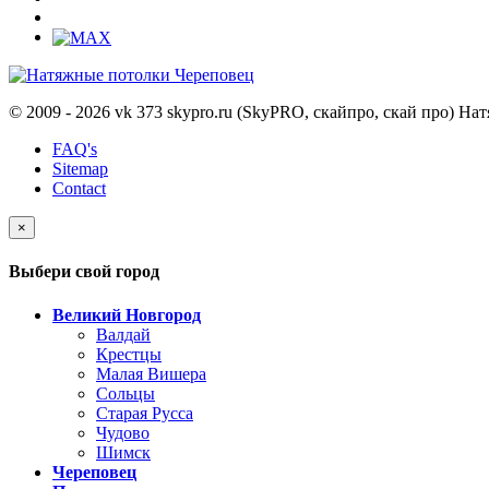
© 2009 - 2026 vk 373 skypro.ru (SkyPRO, скайпро, скай про) Н
FAQ's
Sitemap
Contact
×
Выбери свой город
Великий Новгород
Валдай
Крестцы
Малая Вишера
Сольцы
Старая Русса
Чудово
Шимск
Череповец