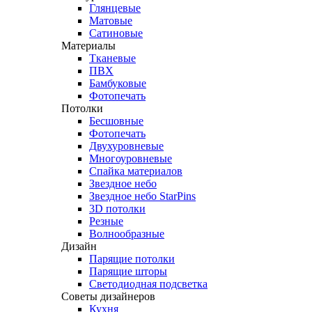
Глянцевые
Матовые
Сатиновые
Материалы
Тканевые
ПВХ
Бамбуковые
Фотопечать
Потолки
Бесшовные
Фотопечать
Двухуровневые
Многоуровневые
Спайка материалов
Звездное небо
Звездное небо StarPins
3D потолки
Резные
Волнообразные
Дизайн
Парящие потолки
Парящие шторы
Светодиодная подсветка
Советы дизайнеров
Кухня