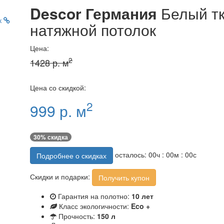
Descor Германия
Белый т
к
натяжной потолок
Цена:
2
1428 р. м
Цена со скидкой:
2
999 р. м
30% скидка
осталось:
00
ч :
00
м :
00
с
Подробнее о скидках
Скидки и подарки:
Получить купон
Гарантия на полотно:
10 лет
Класс экологичности:
Eco +
Прочность:
150 л