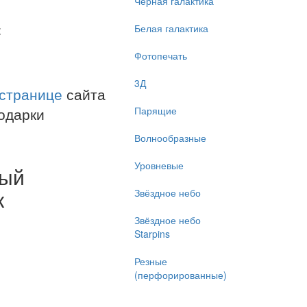
Чёрная галактика
:
Белая галактика
Фотопечать
3Д
 странице
сайта
одарки
Парящие
Волнообразные
Уровневые
ый
к
Звёздное небо
Звёздное небо
Starpins
Резные
(перфорированные)