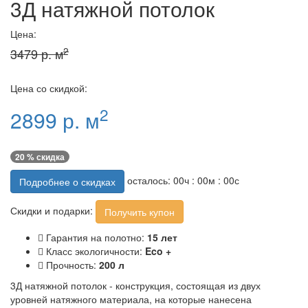
3Д натяжной потолок
Цена:
2
3479 р. м
Цена со скидкой:
2
2899 р. м
20 % скидка
осталось:
00
ч :
00
м :
00
с
Подробнее о скидках
Скидки и подарки:
Получить купон
Гарантия на полотно:
15 лет
Класс экологичности:
Eco +
Прочность:
200 л
3Д натяжной потолок - конструкция, состоящая из двух
уровней натяжного материала, на которые нанесена