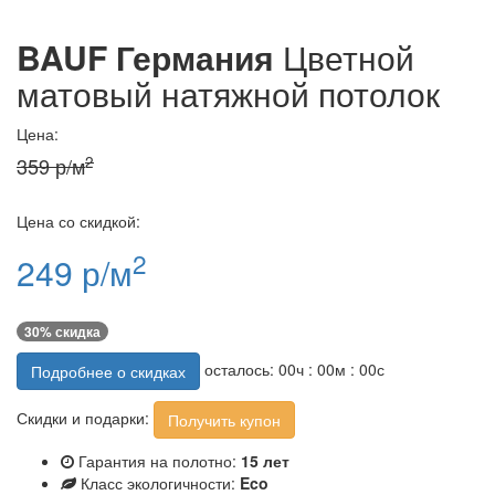
BAUF Германия
Цветной
матовый натяжной потолок
Цена:
2
359 р/м
Цена со скидкой:
2
249 р/м
30% скидка
осталось:
00
ч :
00
м :
00
с
Подробнее о скидках
Скидки и подарки:
Получить купон
Гарантия на полотно:
15 лет
Класс экологичности:
Eco