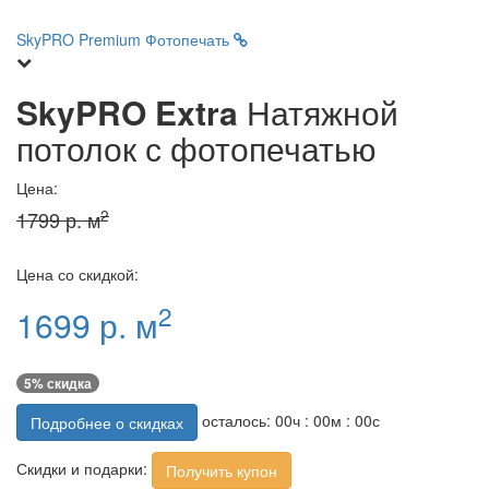
SkyPRO Premium
Фотопечать
SkyPRO Extra
Натяжной
потолок с фотопечатью
Цена:
2
1799 р. м
Цена со скидкой:
2
1699 р. м
5% скидка
осталось:
00
ч :
00
м :
00
с
Подробнее о скидках
Скидки и подарки:
Получить купон